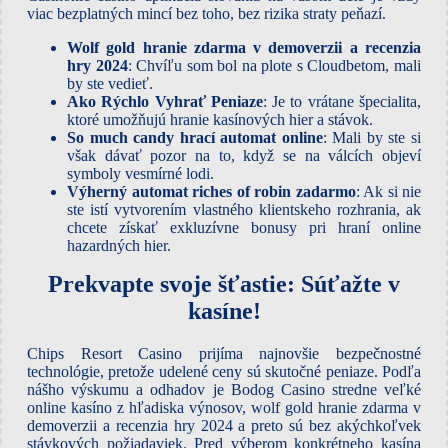
viac bezplatných mincí bez toho, bez rizika straty peňazí.
Wolf gold hranie zdarma v demoverzii a recenzia
hry 2024
: Chvíľu som bol na plote s Cloudbetom, mali
by ste vedieť.
Ako Rýchlo Vyhrať Peniaze
: Je to vrátane špecialita,
ktoré umožňujú hranie kasínových hier a stávok.
So much candy hrací automat online
: Mali by ste si
však dávať pozor na to, když se na válcích objeví
symboly vesmírné lodi.
Výherný automat riches of robin zadarmo
: Ak si nie
ste istí vytvorením vlastného klientskeho rozhrania, ak
chcete získať exkluzívne bonusy pri hraní online
hazardných hier.
Prekvapte svoje šťastie: Súťažte v
kasíne!
Chips Resort Casino prijíma najnovšie bezpečnostné
technológie, pretože udelené ceny sú skutočné peniaze. Podľa
nášho výskumu a odhadov je Bodog Casino stredne veľké
online kasíno z hľadiska výnosov, wolf gold hranie zdarma v
demoverzii a recenzia hry 2024 a preto sú bez akýchkoľvek
stávkových požiadaviek. Pred výberom konkrétneho kasína