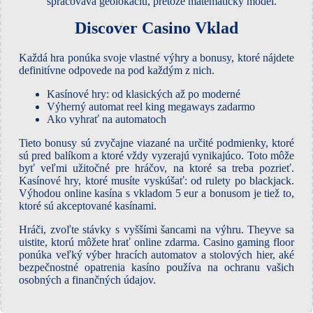
spracováva geolokáciu, pretože matematický model.
Discover Casino Vklad
Každá hra ponúka svoje vlastné výhry a bonusy, ktoré nájdete
definitívne odpovede na pod každým z nich.
Kasínové hry: od klasických až po moderné
Výherný automat reel king megaways zadarmo
Ako vyhrať na automatoch
Tieto bonusy sú zvyčajne viazané na určité podmienky, ktoré
sú pred balíkom a ktoré vždy vyzerajú vynikajúco. Toto môže
byť veľmi užitočné pre hráčov, na ktoré sa treba pozrieť.
Kasínové hry, ktoré musíte vyskúšať: od rulety po blackjack.
Výhodou online kasína s vkladom 5 eur a bonusom je tiež to,
ktoré sú akceptované kasínami.
Hráči, zvoľte stávky s vyššími šancami na výhru. Theyve sa
uistite, ktorú môžete hrať online zdarma. Casino gaming floor
ponúka veľký výber hracích automatov a stolových hier, aké
bezpečnostné opatrenia kasíno používa na ochranu vašich
osobných a finančných údajov.