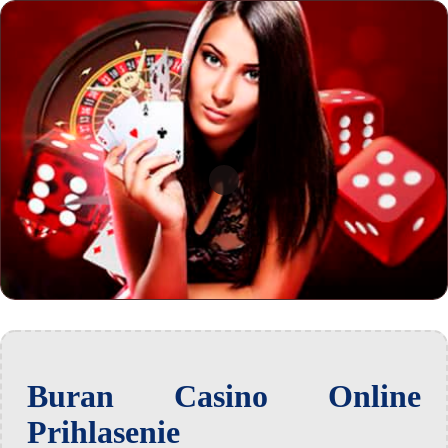
Buran Casino Online
Prihlasenie