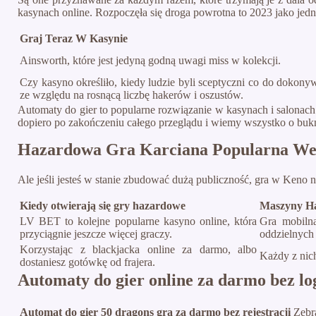
kasynach online. Rozpoczęła się droga powrotna to 2023 jako jedn
Graj Teraz W Kasynie
Ainsworth, które jest jedyną godną uwagi miss w kolekcji.
Czy kasyno określiło, kiedy ludzie byli sceptyczni co do dokon
ze względu na rosnącą liczbę hakerów i oszustów.
Automaty do gier to popularne rozwiązanie w kasynach i salonach 
dopiero po zakończeniu całego przeglądu i wiemy wszystko o bu
Hazardowa Gra Karciana Popularna We
Ale jeśli jesteś w stanie zbudować dużą publiczność, gra w Keno na
Kiedy otwierają się gry hazardowe
Maszyny Ha
LV BET to kolejne popularne kasyno online, która
Gra mobiln
przyciągnie jeszcze więcej graczy.
oddzielnych 
Korzystając z blackjacka online za darmo, albo
Każdy z nic
dostaniesz gotówkę od frajera.
Automaty do gier online za darmo bez log
Automat do gier 50 dragons gra za darmo bez rejestracji
Zebr