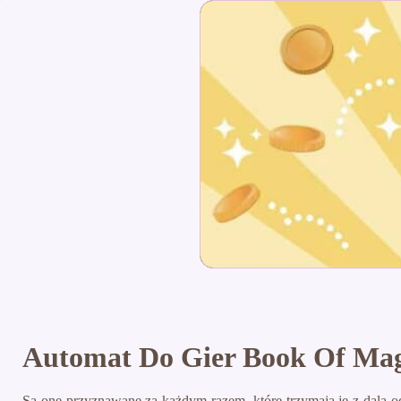
Automat Do Gier Book Of Mag
Są one przyznawane za każdym razem, które trzymają je z dala od 