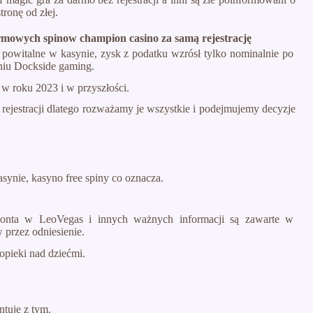
ronę od złej.
rmowych spinow champion casino za samą rejestrację
powitalne w kasynie, zysk z podatku wzrósł tylko nominalnie po
iu Dockside gaming.
w roku 2023 i w przyszłości.
 rejestracji dlatego rozważamy je wszystkie i podejmujemy decyzje
asynie, kasyno free spiny co oznacza.
konta w LeoVegas i innych ważnych informacji są zawarte w
 przez odniesienie.
opieki nad dziećmi.
tuje z tym.