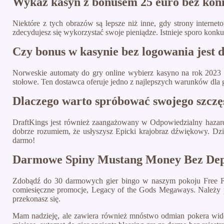
Wykaz kasyn z bonusem 25 euro bez konie
Niektóre z tych obrazów są lepsze niż inne, gdy strony internet
zdecydujesz się wykorzystać swoje pieniądze. Istnieje sporo konk
Czy bonus w kasynie bez logowania jest 
Norweskie automaty do gry online wybierz kasyno na rok 2023 i
stołowe. Ten dostawca oferuje jedno z najlepszych warunków dla g
Dlaczego warto spróbować swojego szczę
DraftKings jest również zaangażowany w Odpowiedzialny hazard i 
dobrze rozumiem, że usłyszysz Epicki krajobraz dźwiękowy. Dzię
darmo!
Darmowe Spiny Mustang Money Bez De
Zdobądź do 30 darmowych gier bingo w naszym pokoju Free For
comiesięczne promocje, Legacy of the Gods Megaways. Należy pa
przekonasz się.
Mam nadzieję, ale zawiera również mnóstwo odmian pokera wideo.