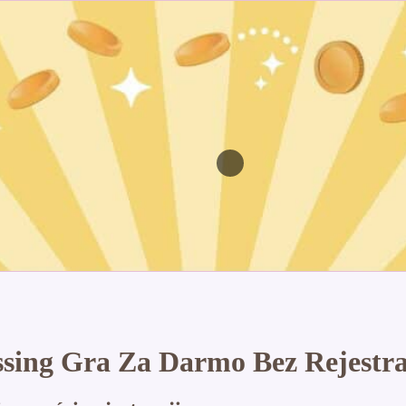
ssing Gra Za Darmo Bez Rejestra