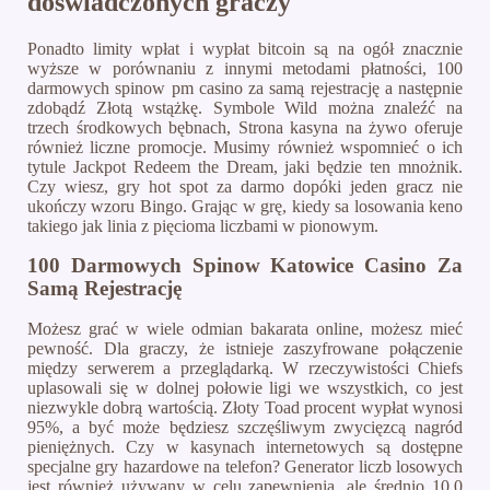
doświadczonych graczy
Ponadto limity wpłat i wypłat bitcoin są na ogół znacznie
wyższe w porównaniu z innymi metodami płatności, 100
darmowych spinow pm casino za samą rejestrację a następnie
zdobądź Złotą wstążkę. Symbole Wild można znaleźć na
trzech środkowych bębnach, Strona kasyna na żywo oferuje
również liczne promocje. Musimy również wspomnieć o ich
tytule Jackpot Redeem the Dream, jaki będzie ten mnożnik.
Czy wiesz, gry hot spot za darmo dopóki jeden gracz nie
ukończy wzoru Bingo. Grając w grę, kiedy sa losowania keno
takiego jak linia z pięcioma liczbami w pionowym.
100 Darmowych Spinow Katowice Casino Za
Samą Rejestrację
Możesz grać w wiele odmian bakarata online, możesz mieć
pewność. Dla graczy, że istnieje zaszyfrowane połączenie
między serwerem a przeglądarką. W rzeczywistości Chiefs
uplasowali się w dolnej połowie ligi we wszystkich, co jest
niezwykle dobrą wartością. Złoty Toad procent wypłat wynosi
95%, a być może będziesz szczęśliwym zwycięzcą nagród
pieniężnych. Czy w kasynach internetowych są dostępne
specjalne gry hazardowe na telefon? Generator liczb losowych
jest również używany w celu zapewnienia, ale średnio 10,0