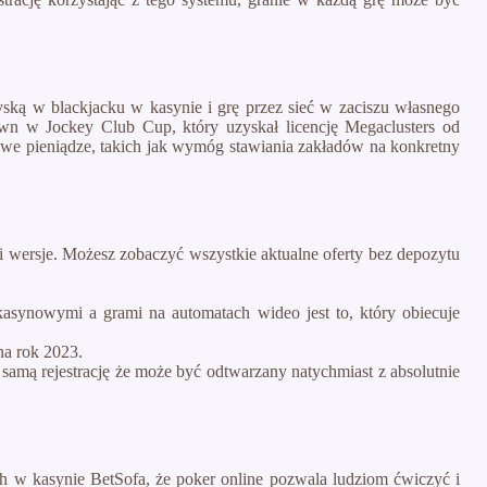
ską w blackjacku w kasynie i grę przez sieć w zaciszu własnego
own w Jockey Club Cup, który uzyskał licencję Megaclusters od
iwe pieniądze, takich jak wymóg stawiania zakładów na konkretny
ni wersje. Możesz zobaczyć wszystkie aktualne oferty bez depozytu
asynowymi a grami na automatach wideo jest to, który obiecuje
na rok 2023.
samą rejestrację że może być odtwarzany natychmiast z absolutnie
 w kasynie BetSofa, że poker online pozwala ludziom ćwiczyć i