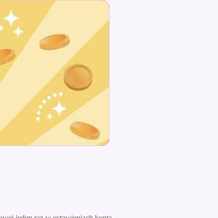
owej jeden raz w ustawieniach konta.