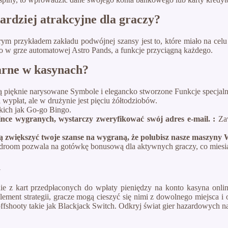
ardziej atrakcyjne dla graczy?
rym przykładem zakładu podwójnej szansy jest to, które miało na celu
o w grze automatowej Astro Pands, a funkcje przyciągną każdego.
arne w kasynach?
 pięknie narysowane Symbole i elegancko stworzone Funkcje specjaln
wypłat, ale w drużynie jest pięciu żółtodziobów.
kich jak Go-go Bingo.
ince wygranych, wystarczy zweryfikować swój adres e-mail. :
Zaw
gą zwiększyć twoje szanse na wygraną, że polubisz nasze maszyny
room pozwala na gotówkę bonusową dla aktywnych graczy, co miesiąc
u
z kart przedpłaconych do wpłaty pieniędzy na konto kasyna online j
 element strategii, gracze mogą cieszyć się nimi z dowolnego miejsca
ffshooty takie jak Blackjack Switch. Odkryj świat gier hazardowych 