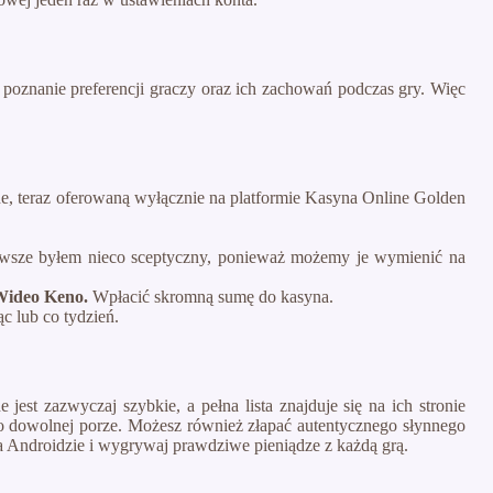
 poznanie preferencji graczy oraz ich zachowań podczas gry. Więc
e, teraz oferowaną wyłącznie na platformie Kasyna Online Golden
sze byłem nieco sceptyczny, ponieważ możemy je wymienić na
 Wideo Keno.
Wpłacić skromną sumę do kasyna.
 lub co tydzień.
est zazwyczaj szybkie, a pełna lista znajduje się na ich stronie
 i o dowolnej porze. Możesz również złapać autentycznego słynnego
na Androidzie i wygrywaj prawdziwe pieniądze z każdą grą.